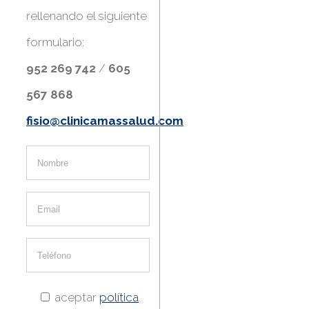
rellenando el siguiente
formulario:
952 269 742
/
605
567 868
fisio@clinicamassalud.com
aceptar
política