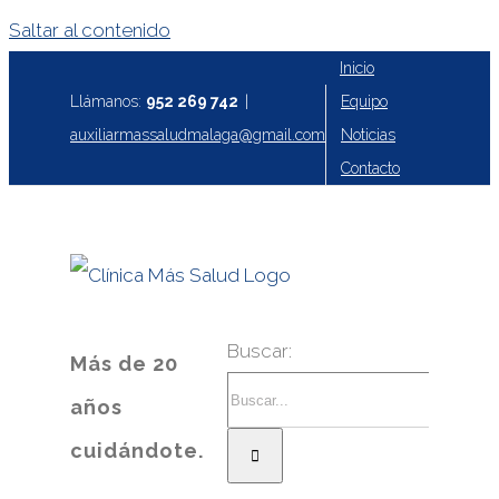
Saltar al contenido
Inicio
Equipo
Llámanos:
952 269 742
|
Noticias
auxiliarmassaludmalaga@gmail.com
Contacto
Buscar:
Más de 20
años
cuidándote.