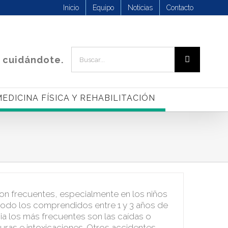
Inicio
Equipo
Noticias
Contacto
Buscar:
 cuidándote.
EDICINA FÍSICA Y REHABILITACIÓN
on frecuentes, especialmente en los niños
odo los comprendidos entre 1 y 3 años de
a los más frecuentes son las caídas o
as e intoxicaciones. Otros accidentes