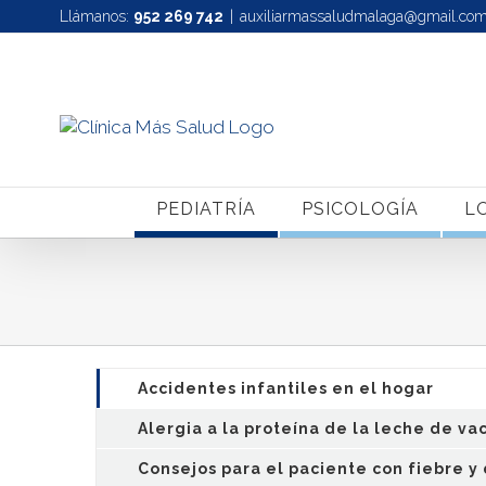
Saltar
Llámanos:
952 269 742
|
auxiliarmassaludmalaga@gmail.co
al
contenido
PEDIATRÍA
PSICOLOGÍA
L
Accidentes infantiles en el hogar
Alergia a la proteína de la leche de va
Consejos para el paciente con fiebre y 