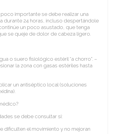
 poco importante se debe realizar una
cha durante 24 horas, incluso despertándole
 continúe un poco asustado, que tenga
ue se queje de dolor de cabeza ligero.
gua o suero fisiológico estéril “a chorro”. –
esionar la zona con gasas estériles hasta
aplicar un antiséptico local (soluciones
idina).
 médico?
dades se debe consultar si:
 dificulten el movimiento y no mejoran