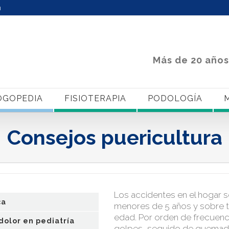
m
Más de 20 años
OGOPEDIA
FISIOTERAPIA
PODOLOGÍA
M
Consejos puericultura
Los accidentes en el hogar s
ca
menores de 5 años y sobre t
edad. Por orden de frecuenci
dolor en pediatría
golpes, seguido de quemadur