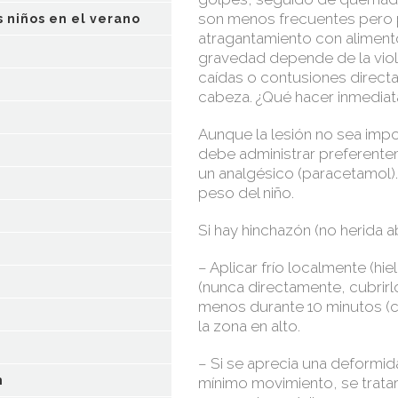
son menos frecuentes pero 
s niños en el verano
atragantamiento con alimento
gravedad depende de la viol
caídas o contusiones directa
cabeza. ¿Qué hacer inmedia
Aunque la lesión no sea impo
debe administrar preferentem
un analgésico (paracetamol)
peso del niño.
Si hay hinchazón (no herida ab
– Aplicar frío localmente (hi
(nunca directamente, cubrirlo
menos durante 10 minutos (ca
la zona en alto.
– Si se aprecia una deformid
n
mínimo movimiento, se trata