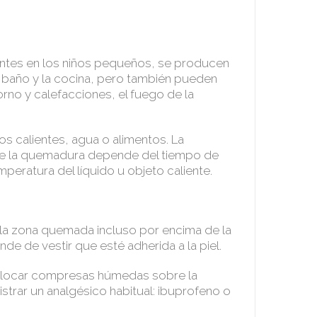
tes en los niños pequeños, se producen
l baño y la cocina, pero también pueden
orno y calefacciones, el fuego de la
os calientes, agua o alimentos. La
de la quemadura depende del tiempo de
mperatura del líquido u objeto caliente.
?
la zona quemada incluso por encima de la
nde de vestir que esté adherida a la piel.
colocar compresas húmedas sobre la
strar un analgésico habitual: ibuprofeno o