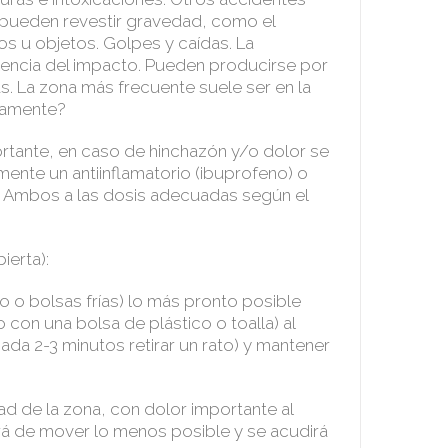
pueden revestir gravedad, como el
s u objetos. Golpes y caídas. La
encia del impacto. Pueden producirse por
s. La zona más frecuente suele ser en la
tamente?
rtante, en caso de hinchazón y/o dolor se
ente un antiinflamatorio (ibuprofeno) o
. Ambos a las dosis adecuadas según el
ierta):
elo o bolsas frías) lo más pronto posible
 con una bolsa de plástico o toalla) al
da 2-3 minutos retirar un rato) y mantener
ad de la zona, con dolor importante al
rá de mover lo menos posible y se acudirá