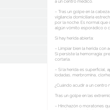
a un centro médico.
– Tras un golpe en la cabeza
vigilancia domiciliaria estre
por la noche. Es normal que
algún vómito esporádico o q
Si hay herida abierta:
– Limpiar bien la herida con a
Si persiste la hemorragia: pr
cortarla.
– Si la herida es superficial, 
iodadas, merbromina, clorhex
¿Cuándo acudir a un centro
Tras un golpe en las extremi
– Hinchazón o moratones que