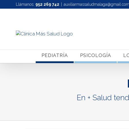
Saltar
Llámanos:
952 269 742
|
auxiliarmassaludmalaga@gmail.co
al
contenido
PEDIATRÍA
PSICOLOGÍA
L
En + Salud tend