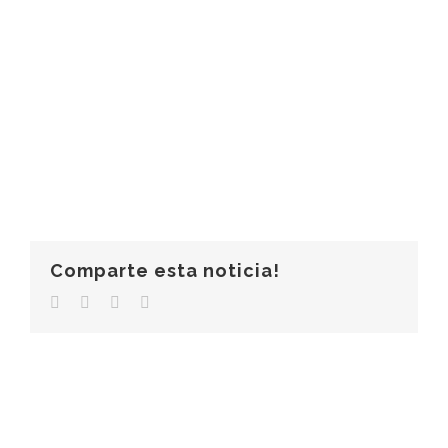
Comparte esta noticia!
Facebook
Twitter
LinkedIn
Correo
electrónico
© Copyright 2006 -
2026 |
Clínica Más Salud
|
Aviso Legal