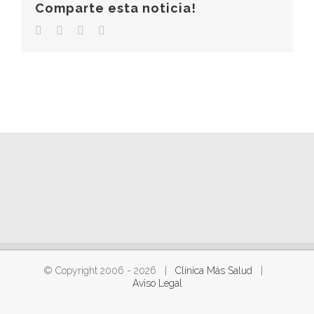
Comparte esta noticia!
Facebook
Twitter
LinkedIn
Correo
electrónico
© Copyright 2006 -
2026 |
Clínica Más Salud
|
Aviso Legal