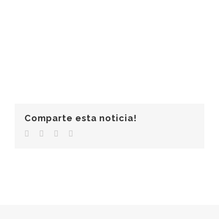
Comparte esta noticia!
Facebook
Twitter
LinkedIn
Correo
electrónico
© Copyright 2006 -
2026 |
Clínica Más Salud
|
Aviso Legal