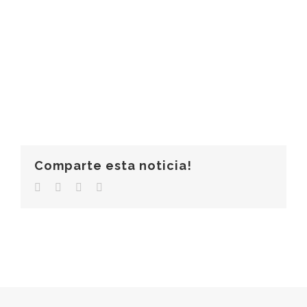
Comparte esta noticia!
Facebook
Twitter
LinkedIn
Correo
electrónico
© Copyright 2006 -
2026 |
Clínica Más Salud
|
Aviso Legal