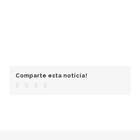
Comparte esta noticia!
Facebook
Twitter
LinkedIn
Correo
electrónico
© Copyright 2006 -
2026 |
Clínica Más Salud
|
Aviso Legal