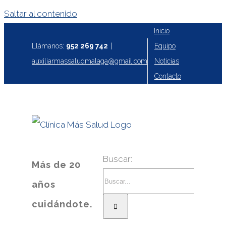
Saltar al contenido
Inicio
Equipo
Llámanos:
952 269 742
|
Noticias
auxiliarmassaludmalaga@gmail.com
Contacto
Buscar:
Más de 20
años
cuidándote.