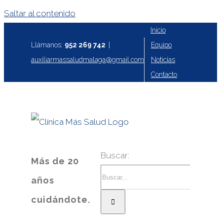
Saltar al contenido
Inicio
Equipo
Llámanos:
952 269 742
|
Noticias
auxiliarmassaludmalaga@gmail.com
Contacto
Buscar:
Más de 20
años
cuidándote.