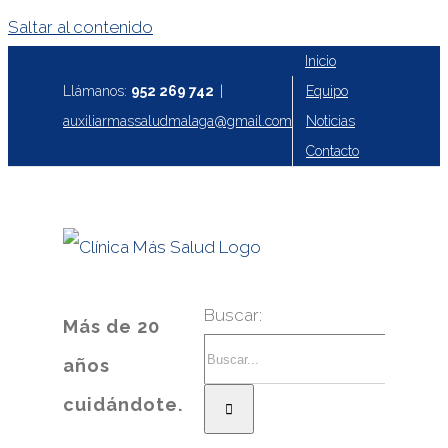
Saltar al contenido
Inicio
Equipo
Llámanos:
952 269 742
|
Noticias
auxiliarmassaludmalaga@gmail.com
Contacto
Buscar:
Más de 20
años
cuidándote.