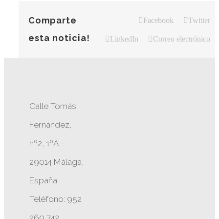
Comparte
Facebook
Twitter
esta noticia!
LinkedIn
Correo electrónico
Calle Tomás
Fernández,
nº2, 1ºA –
29014 Málaga,
España
Teléfono: 952
269 742