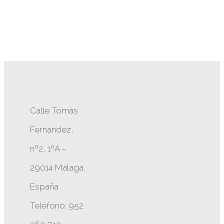
Calle Tomás
Fernández,
nº2, 1ºA –
29014 Málaga,
España
Teléfono: 952