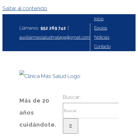
Saltar al contenido
Inicio
Equipo
Llámanos:
952 269 742
|
Noticias
auxiliarmassaludmalaga@gmail.com
Contacto
Buscar:
Más de 20
años
cuidándote.