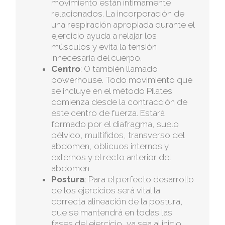
movimiento están íntimamente
relacionados. La incorporación de
una respiración apropiada durante el
ejercicio ayuda a relajar los
músculos y evita la tensión
innecesaria del cuerpo.
Centro
: O también llamado
powerhouse. Todo movimiento que
se incluye en el método Pilates
comienza desde la contracción de
este centro de fuerza. Estará
formado por el diafragma, suelo
pélvico, multífidos, transverso del
abdomen, oblicuos internos y
externos y el recto anterior del
abdomen.
Postura
: Para el perfecto desarrollo
de los ejercicios será vital la
correcta alineación de la postura,
que se mantendrá en todas las
fases del ejercicio, ya sea al inicio,