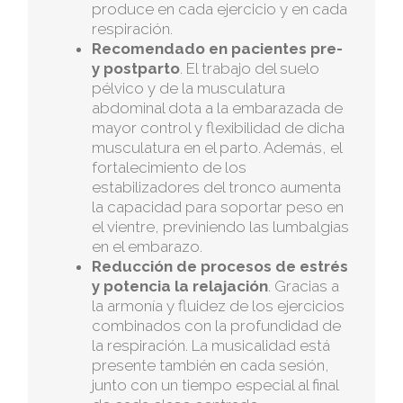
produce en cada ejercicio y en cada
respiración.
Recomendado en pacientes pre-
y postparto
. El trabajo del suelo
pélvico y de la musculatura
Calle Tomás Fernández, nº2, 1ºA – 29014 Málaga,
abdominal dota a la embarazada de
España
mayor control y flexibilidad de dicha
Teléfono: 952 269 742
musculatura en el parto. Además, el
fortalecimiento de los
estabilizadores del tronco aumenta
la capacidad para soportar peso en
el vientre, previniendo las lumbalgias
en el embarazo.
Reducción de procesos de estrés
y potencia la relajación
. Gracias a
la armonía y fluidez de los ejercicios
combinados con la profundidad de
la respiración. La musicalidad está
presente también en cada sesión,
junto con un tiempo especial al final