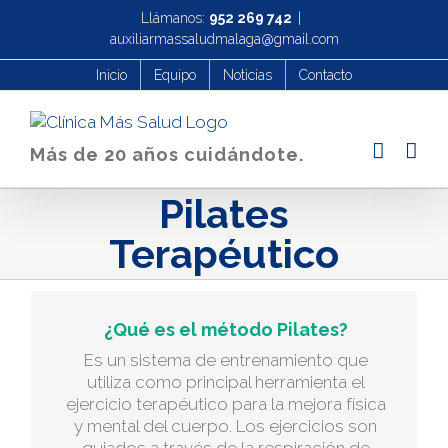
Saltar
Llámanos:
952 269 742
|
al
auxiliarmassaludmalaga@gmail.com
contenido
Inicio
Equipo
Noticias
Contacto
Más de 20 años cuidándote.
Pilates
Terapéutico
¿Qué es el método Pilates?
Es un sistema de entrenamiento que
utiliza como principal herramienta el
ejercicio terapéutico para la mejora física
y mental del cuerpo. Los ejercicios son
guiados a través de la respiración de