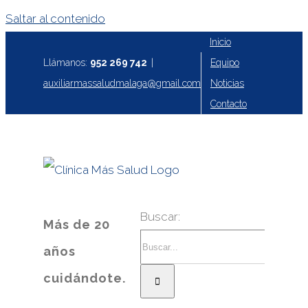
Saltar al contenido
Inicio
Equipo
Llámanos:
952 269 742
|
Noticias
auxiliarmassaludmalaga@gmail.com
Contacto
Buscar:
Más de 20
años
cuidándote.