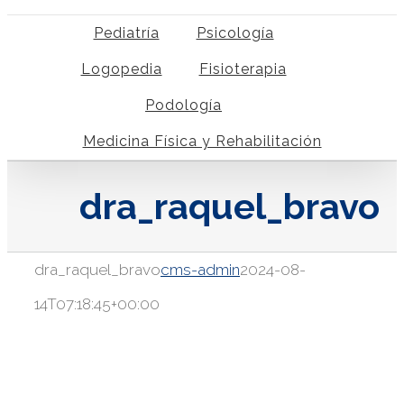
Pediatría
Psicología
Logopedia
Fisioterapia
Podología
Medicina Física y Rehabilitación
dra_raquel_bravo
dra_raquel_bravo
cms-admin
2024-08-
14T07:18:45+00:00