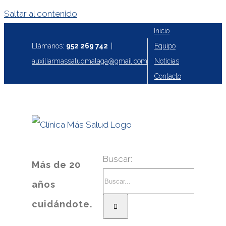
Saltar al contenido
Inicio
Equipo
Llámanos:
952 269 742
|
Noticias
auxiliarmassaludmalaga@gmail.com
Contacto
Buscar:
Más de 20
años
cuidándote.