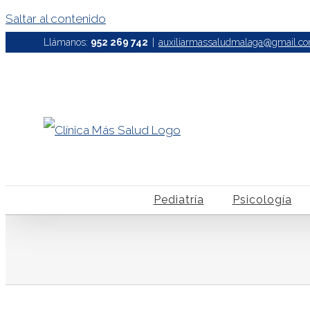
Saltar al contenido
Llámanos:
952 269 742
|
auxiliarmassaludmalaga@gmail.c
Pediatría
Psicología