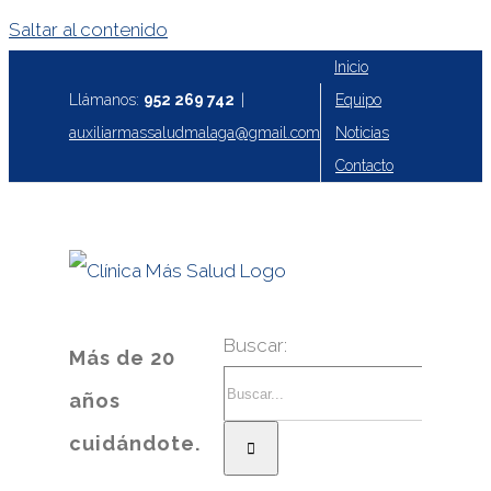
Saltar al contenido
Inicio
Equipo
Llámanos:
952 269 742
|
Noticias
auxiliarmassaludmalaga@gmail.com
Contacto
Buscar:
Más de 20
años
cuidándote.