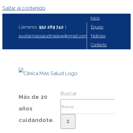
Saltar al contenido
Inicio
Equipo
Llámanos:
952 269 742
|
Noticias
auxiliarmassaludmalaga@gmail.com
Contacto
Buscar:
Más de 20
años
cuidándote.