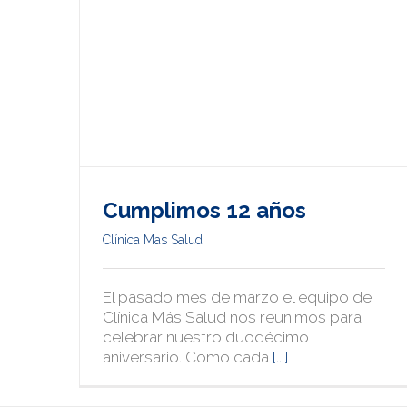
Cumplimos 12 años
Clínica Mas Salud
Calle Tomás Fernández, nº2, 1ºA – 29014
El pasado mes de marzo el equipo de
Málaga, España
Clínica Más Salud nos reunimos para
Teléfono: 952 269 742
celebrar nuestro duodécimo
aniversario. Como cada
[...]