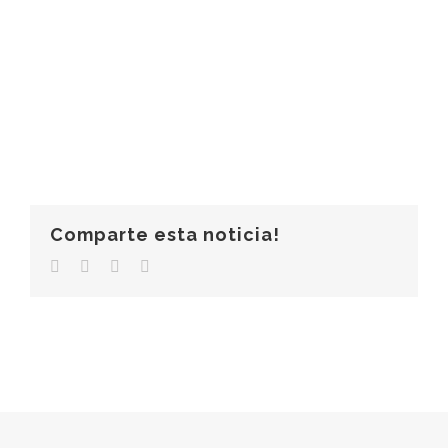
Comparte esta noticia!
Facebook
Twitter
LinkedIn
Correo
electrónico
© Copyright 2006 -
2026 |
Clínica Más Salud
|
Aviso Legal