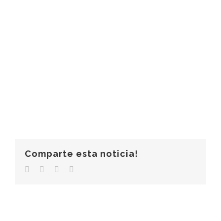
Comparte esta noticia!
Facebook
Twitter
LinkedIn
Correo
electrónico
© Copyright 2006 -
2026 |
Clínica Más Salud
|
Aviso Legal