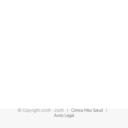
Care
Pediactrics
Expert Health Unit There are many variations of
passages of Lorem Ipsum available, but the
majority have suffered alteration in some form, by
injected humour, or randomised words which
don't look even slightly believable. If you are
going to use a passage of lorem ipsum you need
to be
[...]
APRENDER MÁS
© Copyright 2006 -
2026 |
Clínica Más Salud
|
Aviso Legal